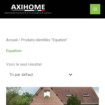
Aller
Mai
au
Men
contenu
Accueil
/ Produits identifiés “Equation”
Equation
Voici le seul résultat