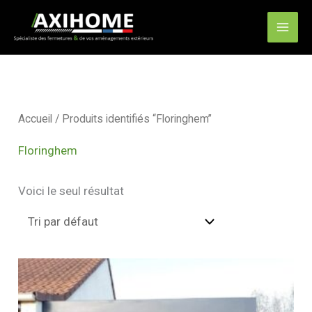
Aller
Mai
au
Men
contenu
Accueil
/ Produits identifiés “Floringhem”
Floringhem
Voici le seul résultat