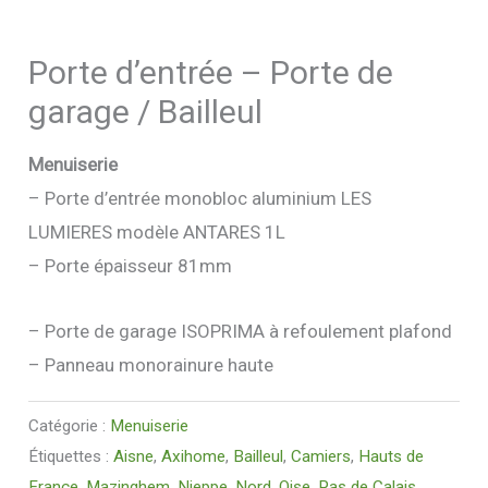
Porte d’entrée – Porte de
garage / Bailleul
Menuiserie
– Porte d’entrée monobloc aluminium LES
LUMIERES modèle ANTARES 1L
– Porte épaisseur 81mm
– Porte de garage ISOPRIMA à refoulement plafond
– Panneau monorainure haute
Catégorie :
Menuiserie
Étiquettes :
Aisne
,
Axihome
,
Bailleul
,
Camiers
,
Hauts de
France
,
Mazinghem
,
Nieppe
,
Nord
,
Oise
,
Pas de Calais
,